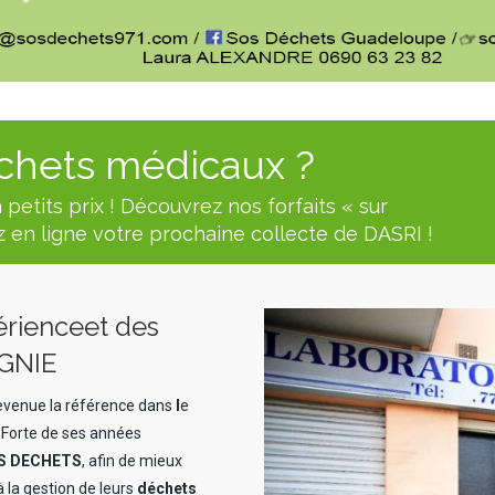
chets médicaux ?
 petits prix ! Découvrez nos forfaits « sur
 en ligne votre prochaine collecte de DASRI !
érience
et des
GNIE
 devenue la référence dans
l
e
. Forte de ses années
S DECHETS
, afin de mieux
 la gestion de leurs
déchets