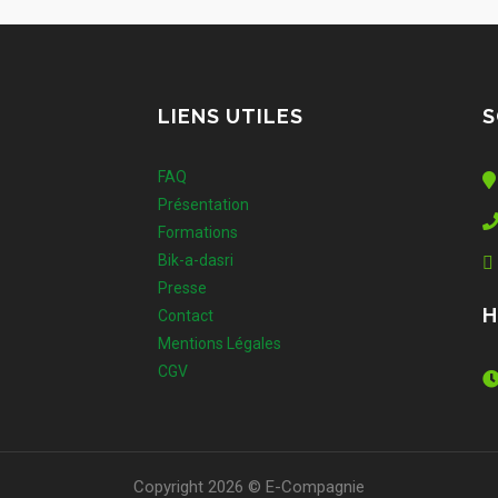
LIENS UTILES
S
FAQ
Présentation
Formations
Bik-a-dasri
Presse
H
Contact
Mentions Légales
CGV
Copyright 2026 © E-Compagnie