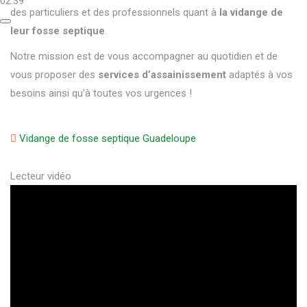
02:39
des particuliers et des professionnels quant à
la vidange de
leur fosse septique
.
Notre mission est de vous accompagner au quotidien et de
vous proposer des
services d’assainissement
adaptés à vos
besoins ainsi qu’à toutes vos urgences !
Vidange de fosse septique Guadeloupe
Lecteur vidéo