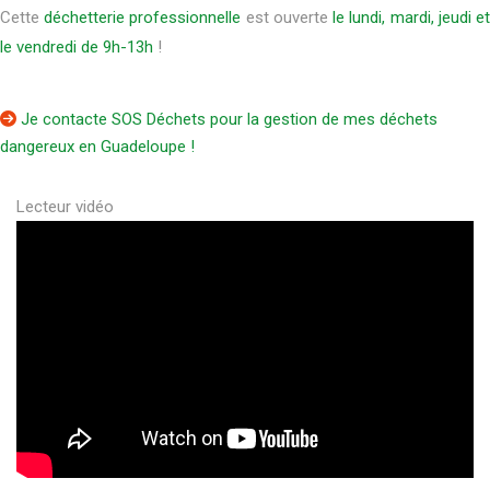
Cette
déchetterie professionnelle
est ouverte
le lundi, mardi, jeudi e
le vendredi de 9h-13h
!
Je contacte SOS Déchets pour la gestion de mes déchets
dangereux en Guadeloupe !
Lecteur vidéo