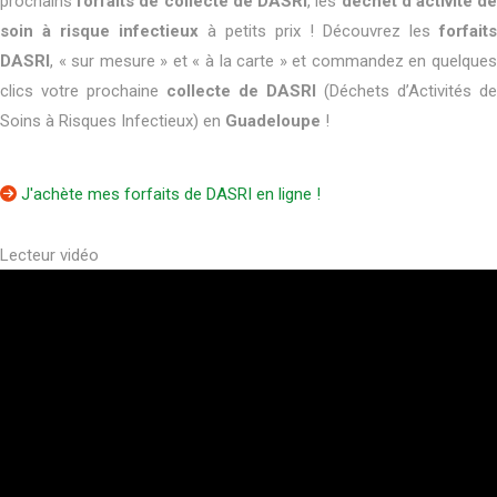
prochains
forfaits de collecte de DASRI
, les
déchet d’activité d
soin à risque infectieux
à petits prix ! Découvrez les
forfaits
DASRI
, « sur mesure » et « à la carte » et commandez en quelques
clics votre prochaine
collecte de DASRI
(Déchets d’Activités de
Soins à Risques Infectieux) en
Guadeloupe
!
J'achète mes forfaits de DASRI en ligne !
Lecteur vidéo